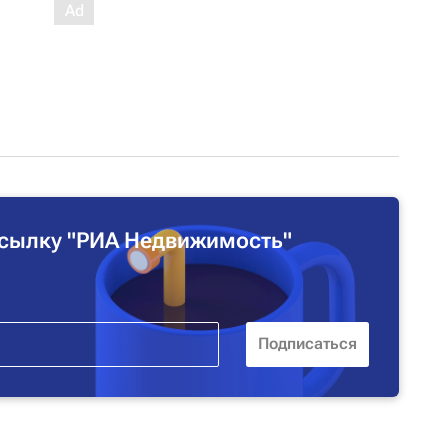
сылку "РИА Недвижимость"