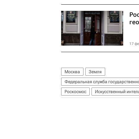
Ро
ге
17 фе
Москва
Земля
Федеральная служба государственно
Роскосмос
Искусственный интел