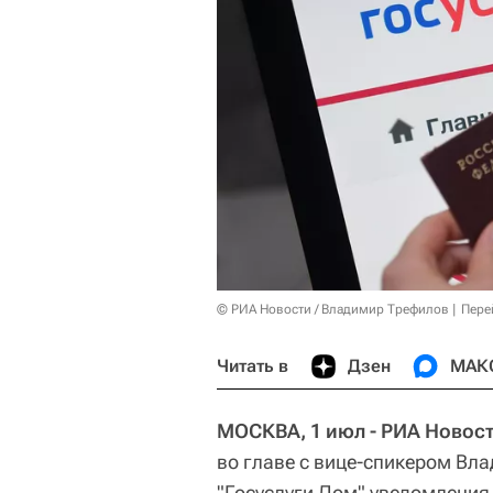
© РИА Новости / Владимир Трефилов
Пере
Читать в
Дзен
МАК
МОСКВА, 1 июл - РИА Новост
во главе с вице-спикером В
"Госуслуги Дом" уведомления с