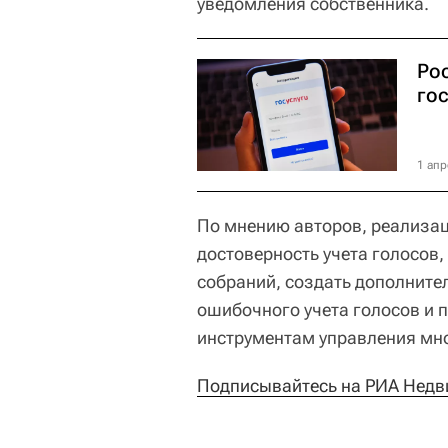
уведомления собственника.
Рос
го
1 апр
По мнению авторов, реализа
достоверность учета голосов,
собраний, создать дополнит
ошибочного учета голосов и 
инструментам управления мн
Подписывайтесь на РИА Недв