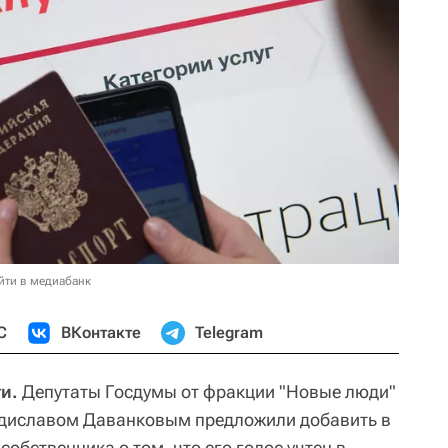
йти в медиабанк
С
ВКонтакте
Telegram
и.
Депутаты Госдумы от фракции "Новые люди"
ладиславом Даванковым предложили добавить в
обственника о том, что его голос учтен в