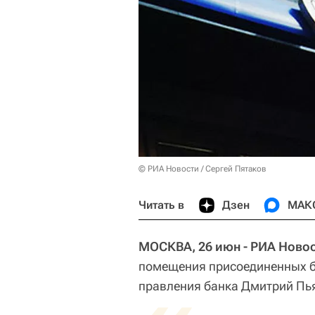
© РИА Новости / Сергей Пятаков
Читать в
Дзен
МАК
МОСКВА, 26 июн - РИА Новос
помещения присоединенных б
правления банка Дмитрий Пь