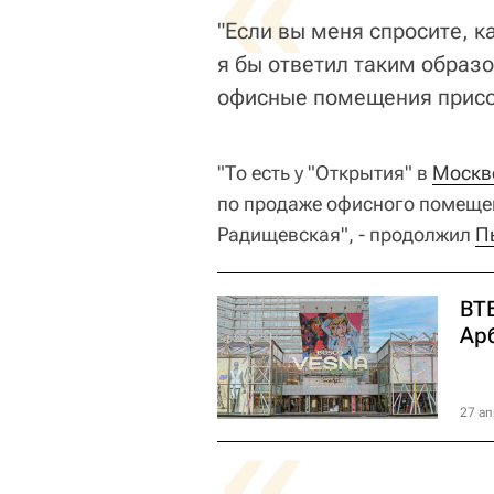
«
"Если вы меня спросите, к
я бы ответил таким образ
офисные помещения присое
"То есть у "Открытия" в
Москв
по продаже офисного помеще
Радищевская", - продолжил
П
ВТ
Ар
«
27 ап