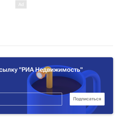
сылку "РИА Недвижимость"