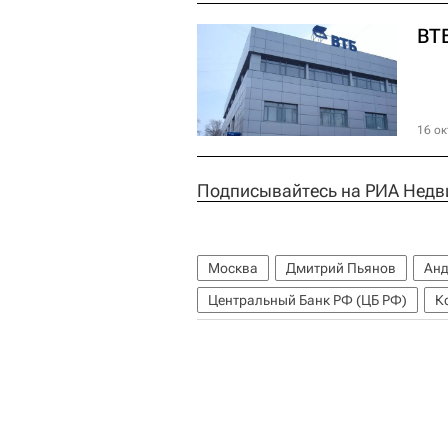
ВТБ
16 ок
Подписывайтесь на РИА Недв
Москва
Дмитрий Пьянов
Анд
Центральный Банк РФ (ЦБ РФ)
К