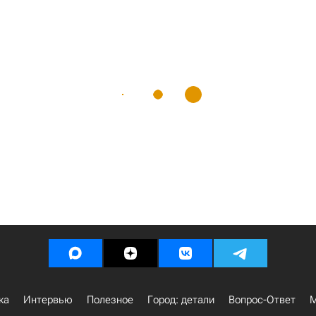
ка
Интервью
Полезное
Город: детали
Вопрос-Ответ
М