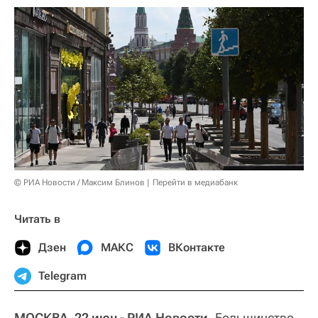
© РИА Новости / Максим Блинов
Перейти в медиабанк
Читать в
Дзен
МАКС
ВКонтакте
Telegram
МОСКВА, 22 июн - РИА Новости.
Большинство