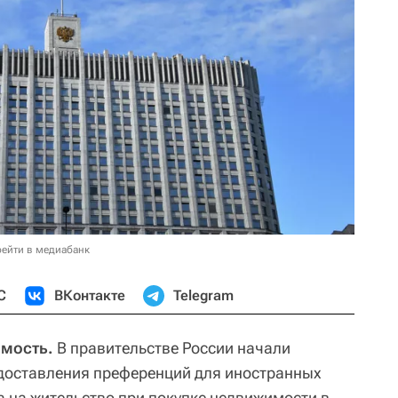
ейти в медиабанк
С
ВКонтакте
Telegram
имость.
В правительстве России начали
доставления преференций для иностранных
 на жительство при покупке недвижимости в