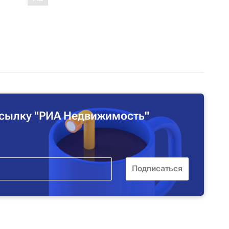
сылку "РИА Недвижимость"