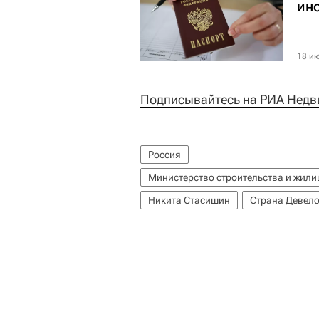
ин
18 ию
Подписывайтесь на РИА Недв
Россия
Министерство строительства и жил
Никита Стасишин
Страна Девел