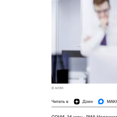
© АИЖК
Читать в
Дзен
МАК
СОЧИ, 16 июн - РИА Недвиж