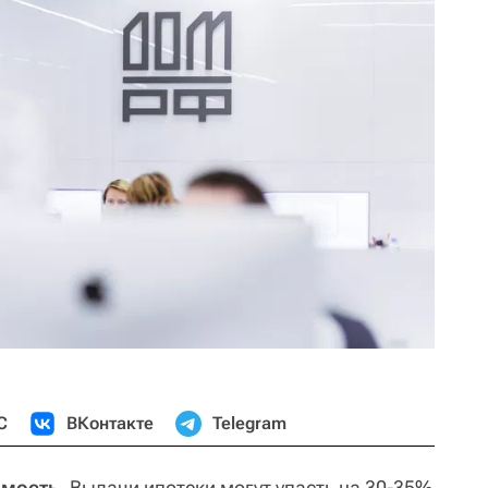
С
ВКонтакте
Telegram
имость.
Выдачи ипотеки могут упасть на 30-35%