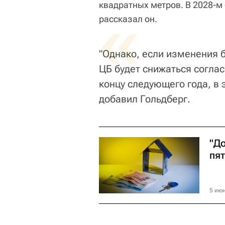
квадратных метров. В 2028-м -
«
рассказал он.
"Однако, если изменения б
ЦБ будет снижаться согла
концу следующего года, в э
добавил Гольдберг.
"Д
пя
5 июн