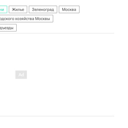
ни
Жилье
Зеленоград
Москва
одского хозяйства Москвы
дъезды