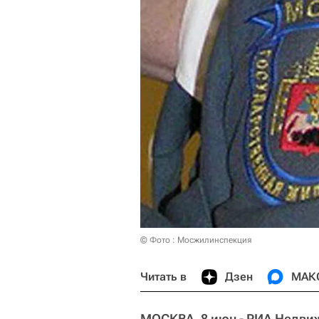
© Фото : Мосжилинспекция
Читать в
Дзен
МАК
МОСКВА, 8 июн - РИА Недви