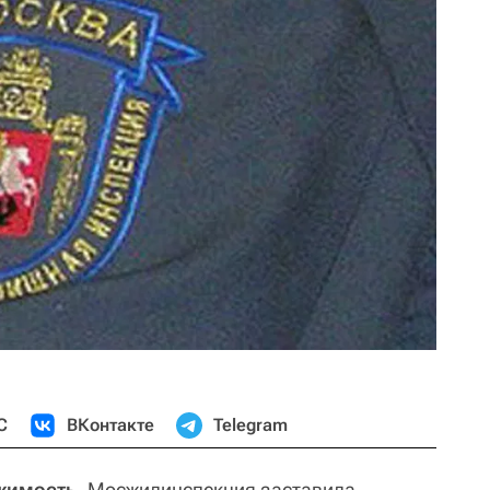
С
ВКонтакте
Telegram
жимость.
Мосжилинспекция заставила