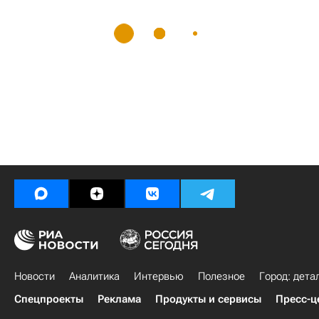
Новости
Аналитика
Интервью
Полезное
Город: дета
Спецпроекты
Реклама
Продукты и сервисы
Пресс-ц