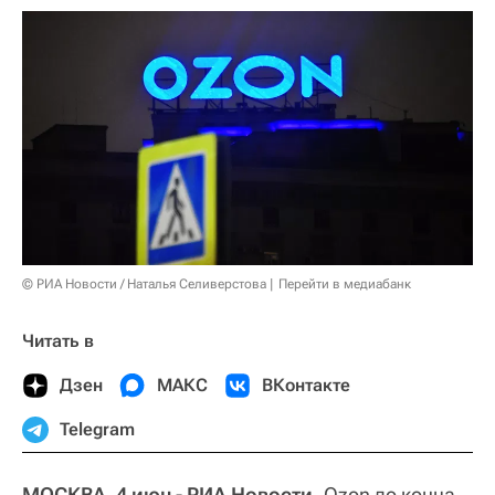
© РИА Новости / Наталья Селиверстова
Перейти в медиабанк
Читать в
Дзен
МАКС
ВКонтакте
Telegram
МОСКВА, 4 июн - РИА Новости.
Ozon до конца