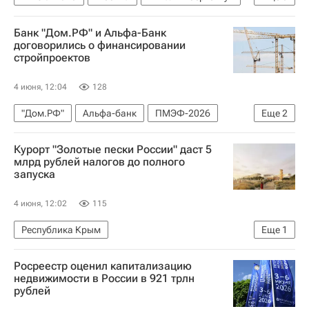
ПИК
ВТБ Лизинг
ГК "ПИК"
Офисы
Банк "Дом.РФ" и Альфа-Банк
Коммерческая недвижимость
Банки
договорились о финансировании
стройпроектов
4 июня, 12:04
128
"Дом.РФ"
Альфа-банк
ПМЭФ-2026
Еще
2
Банки
Строительство
Курорт "Золотые пески России" даст 5
млрд рублей налогов до полного
запуска
4 июня, 12:02
115
Республика Крым
Еще
1
Вадим Волченко (Министр курортов и туризма Крыма)
Росреестр оценил капитализацию
недвижимости в России в 921 трлн
рублей