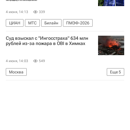
4 июня, 14:13
339
ЦИАН
МТС
Билайн
ПМЭФ-2026
Суд взыскал с "Ингосстраха" 634 млн
рублей из-за пожара в OBI в Химках
4 июня, 14:03
549
Москва
Еще
5
Химки (городской округ в Московской области)
Россия
OBI
Склады
Ингосстрах