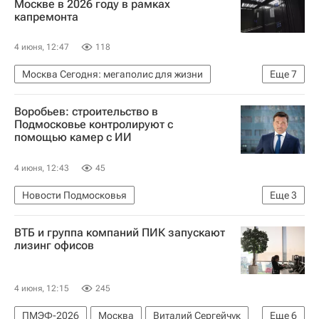
Москве в 2026 году в рамках
капремонта
4 июня, 12:47
118
Москва Сегодня: мегаполис для жизни
Еще
7
Москва
Лифты
ЖКХ
Воробьев: строительство в
Городское хозяйство Москвы
Подмосковье контролируют с
помощью камер с ИИ
Комплекс городского хозяйства Москвы
Капремонт в Москве
Капремонт
4 июня, 12:43
45
Новости Подмосковья
Еще
3
Московская область (Подмосковье)
ВТБ и группа компаний ПИК запускают
Андрей Воробьев
Строительство
лизинг офисов
4 июня, 12:15
245
ПМЭФ-2026
Москва
Виталий Сергейчук
Еще
6