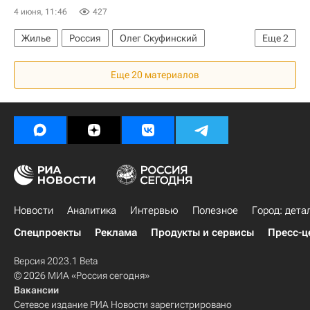
4 июня, 11:46
427
Жилье
Россия
Олег Скуфинский
Еще
2
Федеральная служба государственной регистрации, кадастра и картографии (Росреестр)
Еще 20 материалов
ПМЭФ-2026
Новости
Аналитика
Интервью
Полезное
Город: дета
Спецпроекты
Реклама
Продукты и сервисы
Пресс-ц
Версия 2023.1 Beta
© 2026 МИА «Россия сегодня»
Вакансии
Сетевое издание РИА Новости зарегистрировано