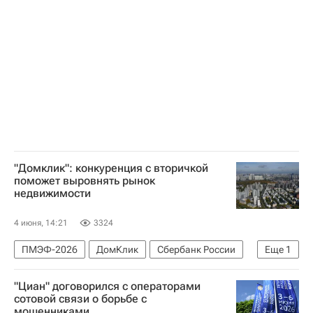
Федеральная служба государственной статистики (Росстат)
ПМЭФ-2026
Загородная недвижимость
"Домклик": конкуренция с вторичкой
поможет выровнять рынок
недвижимости
4 июня, 14:21
3324
ПМЭФ-2026
ДомКлик
Сбербанк России
Еще
1
Жилье
"Циан" договорился с операторами
сотовой связи о борьбе с
мошенниками