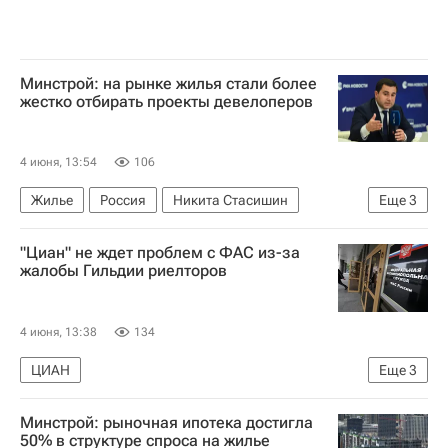
Минстрой: на рынке жилья стали более
жестко отбирать проекты девелоперов
4 июня, 13:54
106
Жилье
Россия
Никита Стасишин
Еще
3
Министерство строительства и жилищно-коммунального хозяйства РФ (Минстрой России)
"Циан" не ждет проблем с ФАС из-за
ПМЭФ-2026
Строительство
жалобы Гильдии риелторов
4 июня, 13:38
134
ЦИАН
Еще
3
Федеральная антимонопольная служба (ФАС России)
Минстрой: рыночная ипотека достигла
ПМЭФ-2026
Риелторы
50% в структуре спроса на жилье