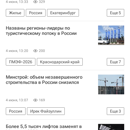
4 июня, 13:33
329
Жилье
Россия
Екатеринбург
Еще
5
Павел Крашенинников
Госдума РФ
Названы регионы-лидеры по
Совет Федерации РФ
Законодательство
туристическому потоку в России
Приватизация
4 июня, 13:20
200
ПМЭФ-2026
Краснодарский край
Еще
7
Республика Крым
Москва
Минстрой: объем незавершенного
Российский союз туриндустрии (РСТ)
Отели
строительства в России снизился
Россия
Гостиницы
Коммерческая недвижимость
4 июня, 13:07
169
Россия
Ирек Файзуллин
Еще
3
Министерство строительства и жилищно-коммунального хозяйства РФ (Минстрой России)
Более 5,5 тысяч лифтов заменят в
ПМЭФ-2026
Строительство