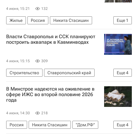
4 июня, 15:21
132
Жилье
Россия
Никита Стасишин
Еще
1
Федеральная служба государственной статистики (Росстат)
Власти Ставрополья и ССК планируют
построить аквапарк в Кавминводах
4 июня, 15:15
309
Строительство
Ставропольский край
Еще
4
Москва
Краснодар
ПМЭФ-2026
В Минстрое надеются на оживление в
Инфраструктура
сфере ИЖС во второй половине 2026
года
4 июня, 14:30
218
Россия
Никита Стасишин
"Дом.РФ"
Еще
4
Министерство строительства и жилищно-коммунального хозяйства РФ (Минстрой России)