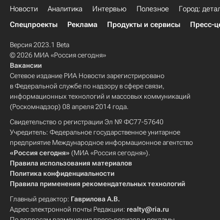
Новости
Аналитика
Интервью
Полезное
Город: дета
Спецпроекты
Реклама
Продукты и сервисы
Пресс-ц
Версия 2023.1 Beta
© 2026 МИА «Россия сегодня»
Вакансии
Сетевое издание РИА Новости зарегистрировано
в Федеральной службе по надзору в сфере связи,
информационных технологий и массовых коммуникаций
(Роскомнадзор) 08 апреля 2014 года.
Свидетельство о регистрации Эл № ФС77-57640
Учредитель: Федеральное государственное унитарное
предприятие Международное информационное агентство
«Россия сегодня»
(МИА «Россия сегодня»).
Правила использования материалов
Политика конфиденциальности
Правила применения рекомендательных технологий
Главный редактор:
Гаврилова А.В.
Адрес электронной почты Редакции:
realty@ria.ru
По вопросам размещения пресс-релизов и рекламы