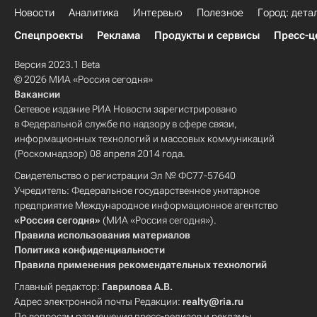
Новости
Аналитика
Интервью
Полезное
Город: дета
Спецпроекты
Реклама
Продукты и сервисы
Пресс-ц
Версия 2023.1 Beta
© 2026 МИА «Россия сегодня»
Вакансии
Сетевое издание РИА Новости зарегистрировано
в Федеральной службе по надзору в сфере связи,
информационных технологий и массовых коммуникаций
(Роскомнадзор) 08 апреля 2014 года.
Свидетельство о регистрации Эл № ФС77-57640
Учредитель: Федеральное государственное унитарное
предприятие Международное информационное агентство
«Россия сегодня»
(МИА «Россия сегодня»).
Правила использования материалов
Политика конфиденциальности
Правила применения рекомендательных технологий
Главный редактор:
Гаврилова А.В.
Адрес электронной почты Редакции:
realty@ria.ru
По вопросам размещения пресс-релизов и рекламы