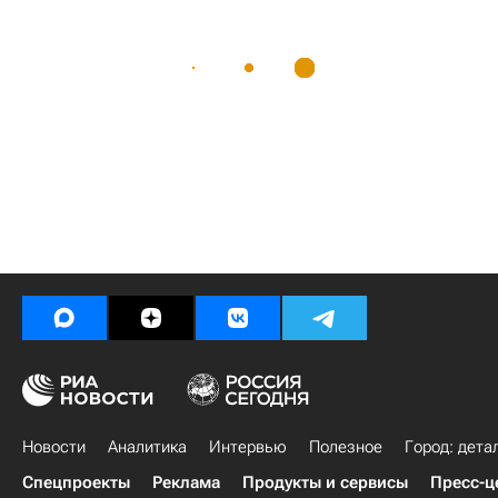
Новости
Аналитика
Интервью
Полезное
Город: дета
Спецпроекты
Реклама
Продукты и сервисы
Пресс-ц