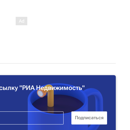
сылку "РИА Недвижимость"