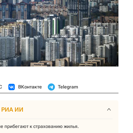
С
ВКонтакте
Telegram
т РИА ИИ
не прибегают к страхованию жилья.