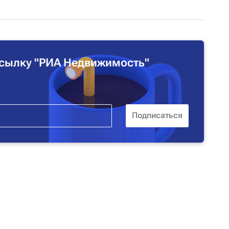
сылку "РИА Недвижимость"