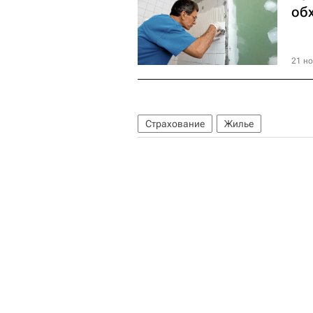
обх
21 но
Страхование
Жилье