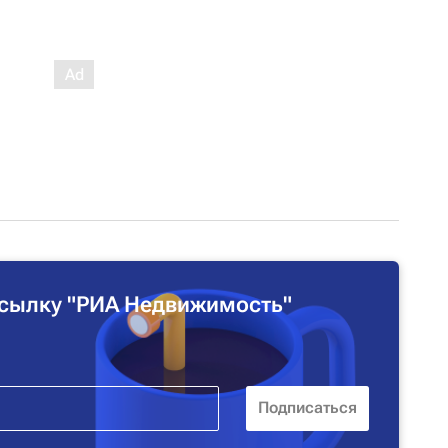
сылку "РИА Недвижимость"