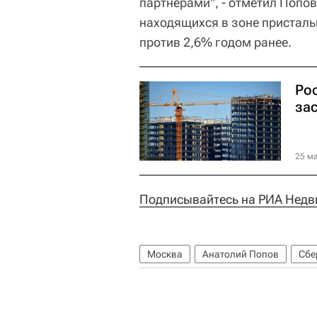
партнерами", - отметил Попов
находящихся в зоне присталь
против 2,6% годом ранее.
Ро
за
25 ма
Подписывайтесь на РИА Недв
Москва
Анатолий Попов
Сбе