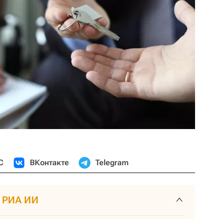
С
ВКонтакте
Telegram
т РИА ИИ