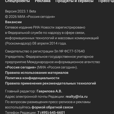
Спецпроекты
Реклама
Продукты и сервисы
Пресс-ц
Версия 2023.1 Beta
© 2026 МИА «Россия сегодня»
Вакансии
Сетевое издание РИА Новости зарегистрировано
в Федеральной службе по надзору в сфере связи,
информационных технологий и массовых коммуникаций
(Роскомнадзор) 08 апреля 2014 года.
Свидетельство о регистрации Эл № ФС77-57640
Учредитель: Федеральное государственное унитарное
предприятие Международное информационное агентство
«Россия сегодня»
(МИА «Россия сегодня»).
Правила использования материалов
Политика конфиденциальности
Правила применения рекомендательных технологий
Главный редактор:
Гаврилова А.В.
Адрес электронной почты Редакции:
realty@ria.ru
По вопросам размещения пресс-релизов и рекламы
воспользуйтесь
формой обратной связи
Телефон Редакции:
7 (495) 645-6601