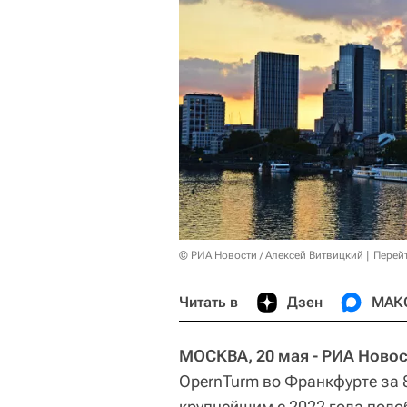
© РИА Новости / Алексей Витвицкий
Перей
Читать в
Дзен
МАК
МОСКВА, 20 мая - РИА Новос
OpernTurm во Франкфурте за 
крупнейшим с 2022 года подо