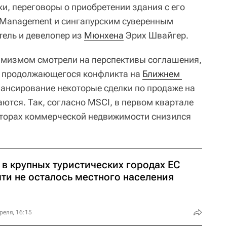
и, переговоры о приобретении здания с его
 Management и сингапурским суверенным
ель и девелопер из
Мюнхена
Эрих Швайгер.
имизмом смотрели на перспективы соглашения,
не продолжающегося конфликта на
Ближнем 
нансирование некоторые сделки по продаже на
ются. Так, согласно MSCI, в первом квартале
кторах коммерческой недвижимости снизился
.
 в крупных туристических городах ЕС
чти не осталось местного населения
реля, 16:15