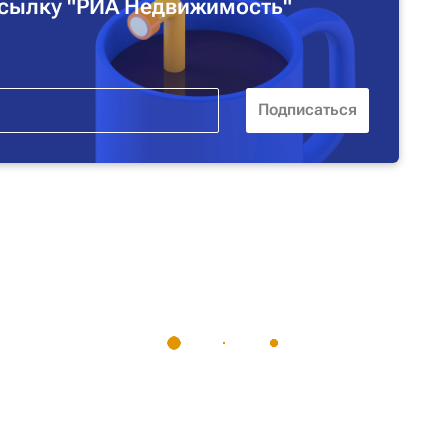
сылку "РИА Недвижимость"