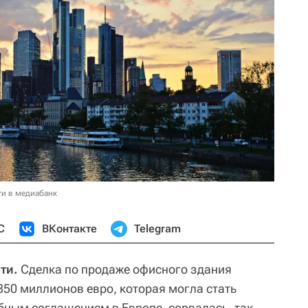
ти в медиабанк
С
ВКонтакте
Telegram
ти.
Сделка по продаже офисного здания
850 миллионов евро, которая могла стать
бным соглашением в Европе, сорвалась, так