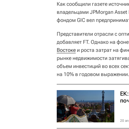
Как сообщили газете источник
владельцами JPMorgan Asset
фондом GIC вел предпринимат
Представители отрасли с опт
добавляет FT. Однако на фо
Востоке
и роста затрат на фи
рынке недвижимости затягива
объем инвестиций во всех се
на 10% в годовом выражении
ЕК:
по
20 ап