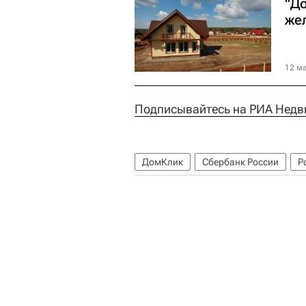
"Д
же
12 ма
Подписывайтесь на РИА Недв
ДомКлик
Сбербанк России
Р