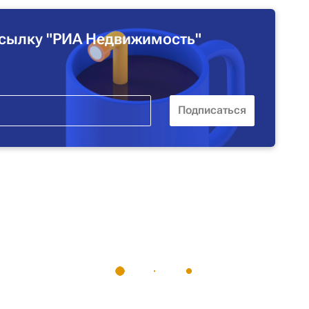
сылку "РИА Недвижимость"