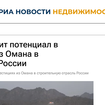
ит потенциал в
з Омана в
России
естициях из Омана в строительную отрасль России