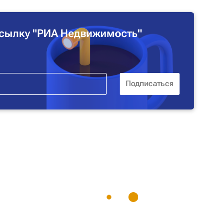
сылку "РИА Недвижимость"