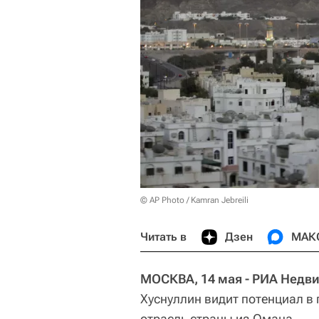
© AP Photo / Kamran Jebreili
Читать в
Дзен
МАК
МОСКВА, 14 мая - РИА Недв
Хуснуллин видит потенциал в
отрасль страны из Омана.