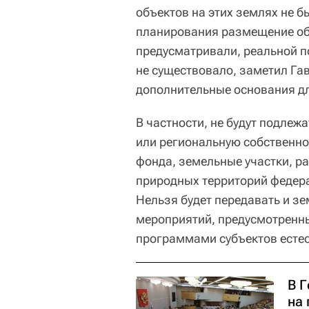
объектов на этих землях не 
планирования размещение об
предусматривали, реальной по
не существовало, заметил Га
дополнительные основания для
В частности, не будут подлеж
или региональную собственнос
фонда, земельные участки, р
природных территорий федера
Нельзя будет передавать и з
мероприятий, предусмотренн
программами субъектов есте
В 
на