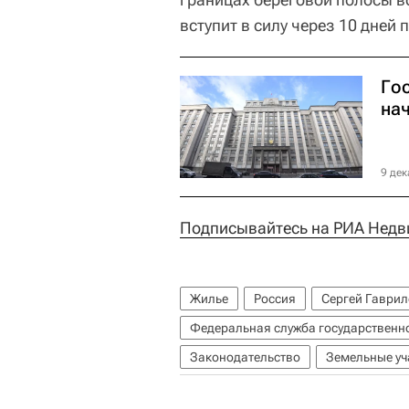
вступит в силу через 10 дней
Го
на
9 дек
Подписывайтесь на РИА Недв
Жилье
Россия
Сергей Гаври
Федеральная служба государственно
Законодательство
Земельные уч