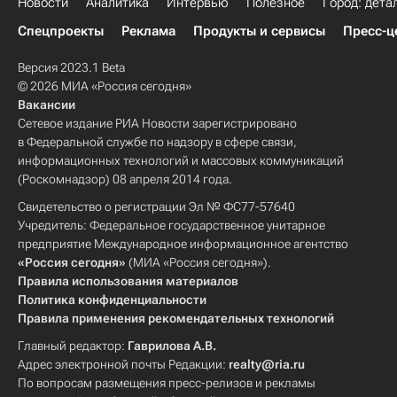
Новости
Аналитика
Интервью
Полезное
Город: дета
Спецпроекты
Реклама
Продукты и сервисы
Пресс-ц
Версия 2023.1 Beta
© 2026 МИА «Россия сегодня»
Вакансии
Сетевое издание РИА Новости зарегистрировано
в Федеральной службе по надзору в сфере связи,
информационных технологий и массовых коммуникаций
(Роскомнадзор) 08 апреля 2014 года.
Свидетельство о регистрации Эл № ФС77-57640
Учредитель: Федеральное государственное унитарное
предприятие Международное информационное агентство
«Россия сегодня»
(МИА «Россия сегодня»).
Правила использования материалов
Политика конфиденциальности
Правила применения рекомендательных технологий
Главный редактор:
Гаврилова А.В.
Адрес электронной почты Редакции:
realty@ria.ru
По вопросам размещения пресс-релизов и рекламы