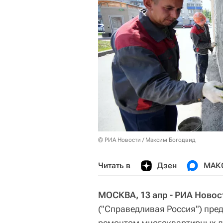
© РИА Новости / Максим Богодвид
Читать в
Дзен
МАК
МОСКВА, 13 апр - РИА Новос
("Справедливая Россия") пре
ремонтом многоквартирных д