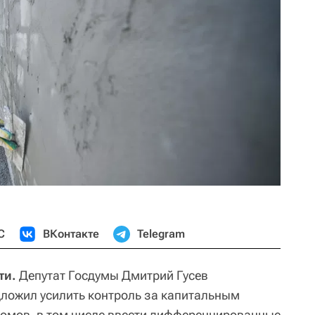
С
ВКонтакте
Telegram
ти.
Депутат Госдумы Дмитрий Гусев
дложил усилить контроль за капитальным
омов, в том числе ввести дифференцированные