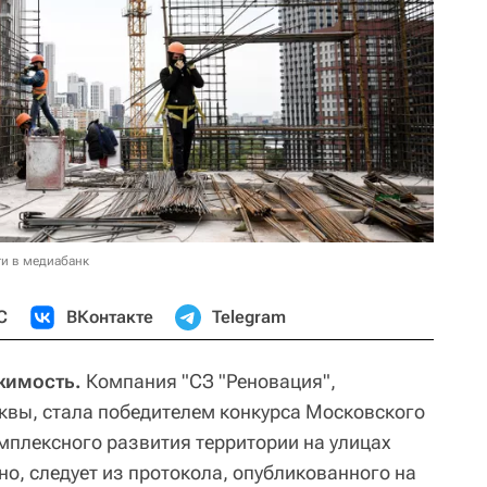
и в медиабанк
С
ВКонтакте
Telegram
жимость.
Компания "СЗ "Реновация",
квы, стала победителем конкурса Московского
мплексного развития территории на улицах
о, следует из протокола, опубликованного на