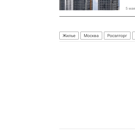
5 мая
Жилье
Москва
Росэлторг