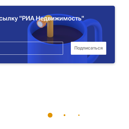
сылку "РИА Недвижимость"