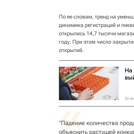
По ее словам, тренд на умень
динамика регистраций и ликви
открылись 14,7 тысячи магаз
году. При этом число закрыти
открытий.
На 
вы
«
22 ян
"Падение количества прод
объяснить растущей конку