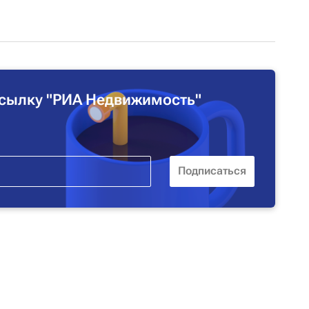
сылку "РИА Недвижимость"