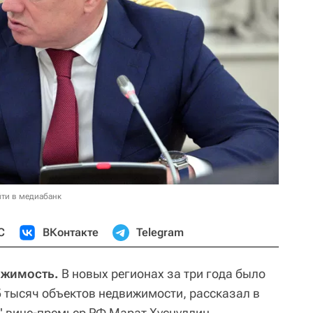
ти в медиабанк
С
ВКонтакте
Telegram
ижимость.
В новых регионах за три года было
5 тысяч объектов недвижимости, рассказал в
"
вице-премьер РФ Марат Хуснуллин.