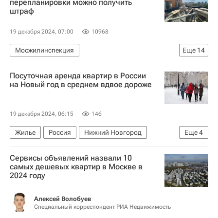
перепланировки можно получить
штраф
19 декабря 2024, 07:00
10968
Мосжилинспекция
Еще
14
Москва Сегодня: мегаполис для жизни
Посуточная аренда квартир в России
Городское хозяйство Москвы
на Новый год в среднем вдвое дороже
Комплекс городского хозяйства Москвы
Жилье
Штрафы
Митино
Некрасовка
19 декабря 2024, 06:15
146
Можайский район
Москва
ЖКХ
Жилье
Россия
Нижний Новгород
Еще
4
Ремонт
Мультимедиа – РИА Недвижимость
Казань
ЦИАН
Новый год
Аренда
Полезное – РИА Недвижимость
Сервисы объявлений назвали 10
самых дешевых квартир в Москве в
Город: детали – РИА Недвижимость
2024 году
Алексей Волобуев
Специальный корреспондент РИА Недвижимость