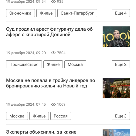
19 декабря 2024, 09:54
935
Экономика
Жилье
Санкт-Петербург
Еще
4
Москва
Ленинградская область
Суд продлил арест фигуранту дела об
Строительство
Девелоперы
афере с квартирой Долиной
19 декабря 2024, 09:20
7504
Происшествия
Жилье
Москва
Еще
2
Йошкар-Ола
Лариса Долина
Москва не попала в тройку лидеров по
бронированию жилья на Новый год
19 декабря 2024, 07:45
1069
Москва
Жилье
Россия
Еще
3
Санкт-Петербург
ЦИАН
Новый год
Эксперты объяснили, за какие