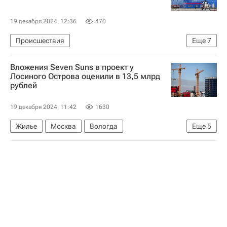
19 декабря 2024, 12:36
470
Происшествия
Еще
7
Московская область (Подмосковье)
Москва
Вложения Seven Suns в проект у
Россия
Ozon
Ингосстрах
Склады
Лосиного Острова оценили в 13,5 млрд
рублей
Коммерческая недвижимость
19 декабря 2024, 11:42
1630
Жилье
Москва
Вологда
Еще
5
Санкт-Петербург
Capital Group
ПИК
Строительство
Девелоперы