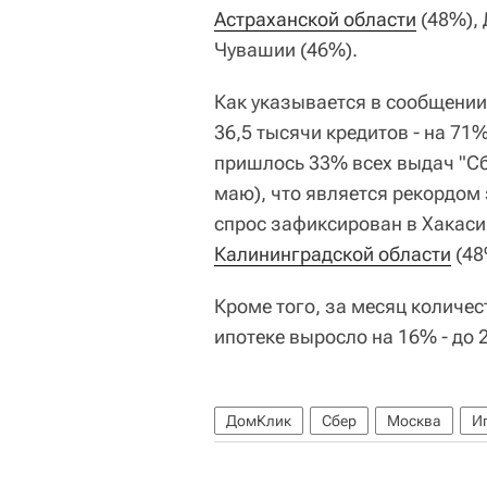
Астраханской области
(48%), 
Чувашии (46%).
Как указывается в сообщении
36,5 тысячи кредитов - на 7
пришлось 33% всех выдач "Сбе
маю), что является рекордом
спрос зафиксирован в Хакасии
Калининградской области
(48
Кроме того, за месяц количе
ипотеке выросло на 16% - до 2
ДомКлик
Сбер
Москва
И