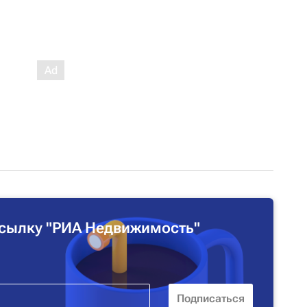
сылку "РИА Недвижимость"