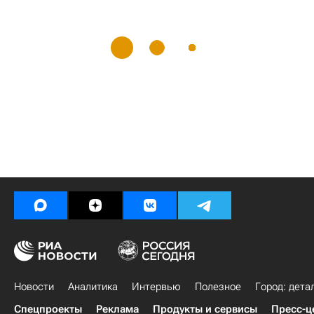
Новости
Аналитика
Интервью
Полезное
Город: дета
Спецпроекты
Реклама
Продукты и сервисы
Пресс-ц