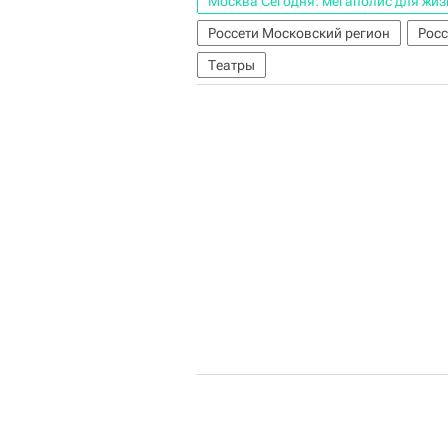
Москва Сегодня: мегаполис для жиз
Россети Московский регион
Росс
Театры