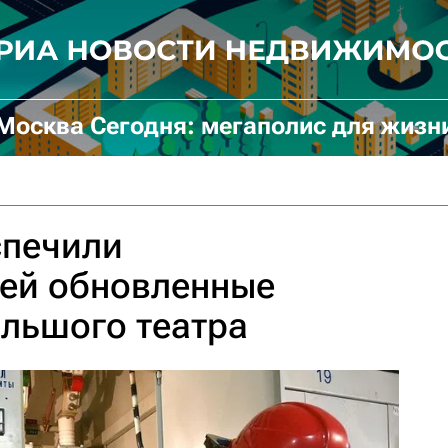
Москва Сегодня: мегаполис для жизн
спечили
ией обновленные
льшого театра