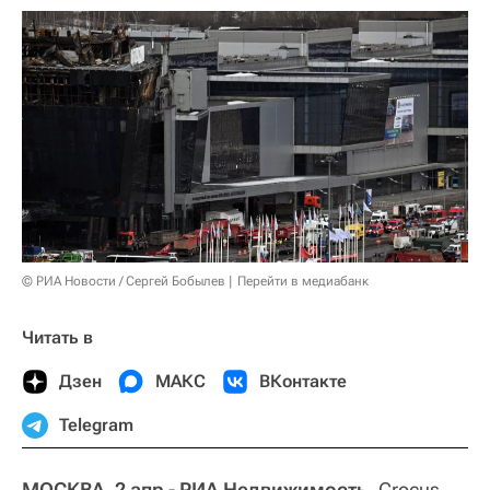
© РИА Новости / Сергей Бобылев
Перейти в медиабанк
Читать в
Дзен
МАКС
ВКонтакте
Telegram
МОСКВА, 2 апр - РИА Недвижимость.
Crocus