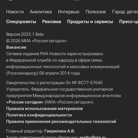
Новости
Аналитика
Интервью
Полезное
Город: дета
Спецпроекты
Реклама
Продукты и сервисы
Пресс-ц
Версия 2023.1 Beta
© 2026 МИА «Россия сегодня»
Вакансии
Сетевое издание РИА Новости зарегистрировано
в Федеральной службе по надзору в сфере связи,
информационных технологий и массовых коммуникаций
(Роскомнадзор) 08 апреля 2014 года.
Свидетельство о регистрации Эл № ФС77-57640
Учредитель: Федеральное государственное унитарное
предприятие Международное информационное агентство
«Россия сегодня»
(МИА «Россия сегодня»).
Правила использования материалов
Политика конфиденциальности
Правила применения рекомендательных технологий
Главный редактор:
Гаврилова А.В.
Адрес электронной почты Редакции:
realty@ria.ru