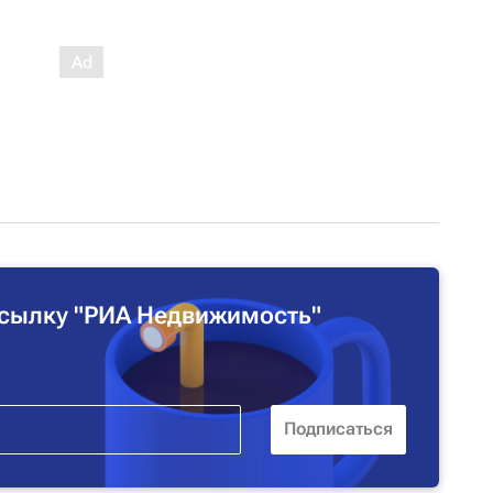
сылку "РИА Недвижимость"