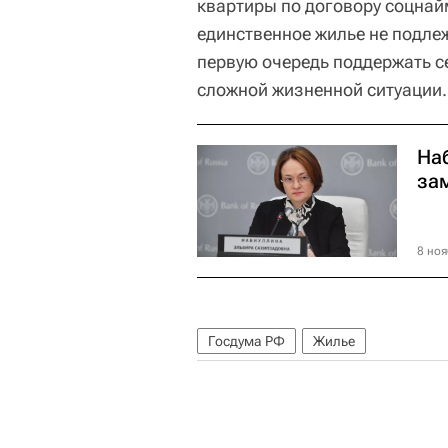
квартиры по договору соцнай
единственное жилье не подлеж
первую очередь поддержать с
сложной жизненной ситуации.
На
за
8 ноя
Госдума РФ
Жилье