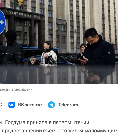
ерейти в медиабанк
С
ВКонтакте
Telegram
и.
Госдума приняла в первом чтении
м предоставлении съемного жилья малоимущим