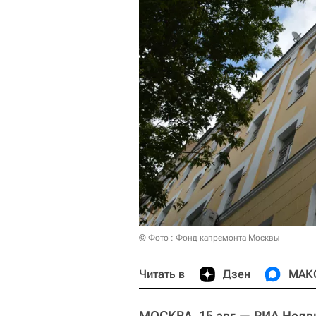
© Фото : Фонд капремонта Москвы
Читать в
Дзен
МАК
МОСКВА, 15 авг — РИА Недв