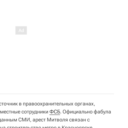
сточник в правоохранительных органах,
местные сотрудники
ФСБ
. Официально фабула
о данным СМИ, арест Митволя связан с
на строительство метро в Красноярске.