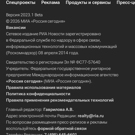
Спецпроекты
Реклама
Продукты и сервисы
Пресс-ц
Версия 2023.1 Beta
© 2026 МИА «Россия сегодня»
Вакансии
Сетевое издание РИА Новости зарегистрировано
в Федеральной службе по надзору в сфере связи,
информационных технологий и массовых коммуникаций
(Роскомнадзор) 08 апреля 2014 года.
Свидетельство о регистрации Эл № ФС77-57640
Учредитель: Федеральное государственное унитарное
предприятие Международное информационное агентство
«Россия сегодня»
(МИА «Россия сегодня»).
Правила использования материалов
Политика конфиденциальности
Правила применения рекомендательных технологий
Главный редактор:
Гаврилова А.В.
Адрес электронной почты Редакции:
realty@ria.ru
По вопросам размещения пресс-релизов и рекламы
воспользуйтесь
формой обратной связи
Телефон Редакции:
7 (495) 645-6601