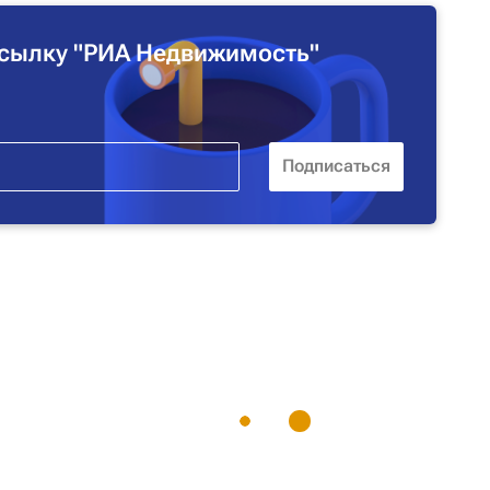
сылку "РИА Недвижимость"