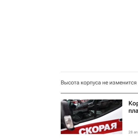
Высота корпуса не изменится 
Ко
пла
28 ап