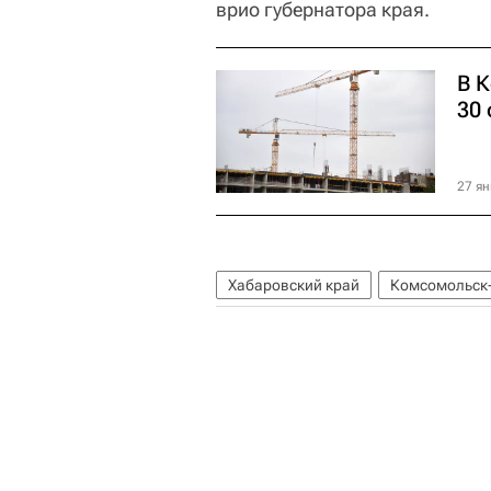
врио губернатора края.
В 
30
27 ян
Хабаровский край
Комсомольск