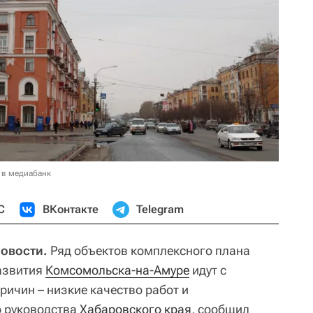
 в медиабанк
С
ВКонтакте
Telegram
овости.
Ряд объектов комплексного плана
азвития
Комсомольска-на-Амуре
идут с
ричин – низкие качество работ и
о руководства
Хабаровского края
, сообщил