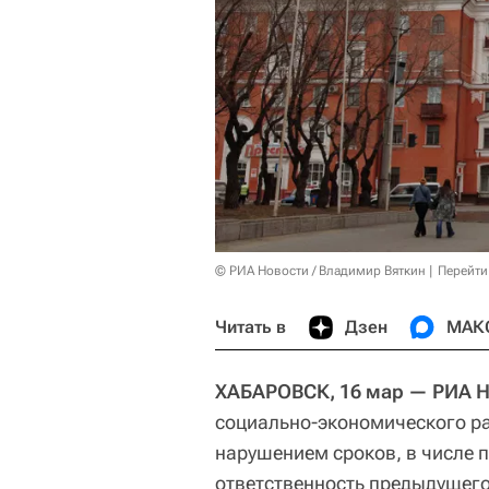
© РИА Новости / Владимир Вяткин
Перейти
Читать в
Дзен
МАК
ХАБАРОВСК, 16 мар — РИА Н
социально-экономического р
нарушением сроков, в числе п
ответственность предыдущег