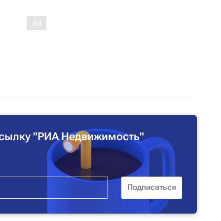
сылку "РИА Недвижимость"