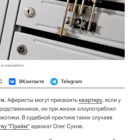
и в медиабанк
С
ВКонтакте
Telegram
ти.
Аферисты могут присвоить
квартиру
, если у
родственников, он при жизни злоупотреблял
котики. В судебной практике таких случаев
тву "Прайм"
адвокат Олег Сухов.