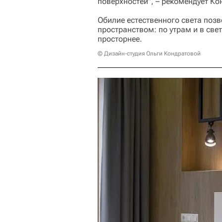
поверхностей", – рекомендует Ко
Обилие естественного света поз
пространством: по утрам и в све
просторнее.
© Дизайн-студия Ольги Кондратовой