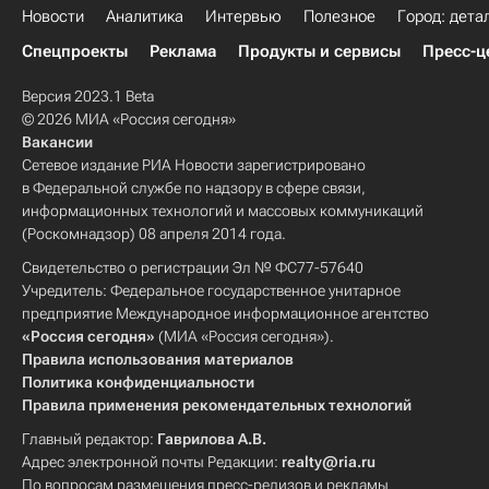
Новости
Аналитика
Интервью
Полезное
Город: дета
Спецпроекты
Реклама
Продукты и сервисы
Пресс-ц
Версия 2023.1 Beta
© 2026 МИА «Россия сегодня»
Вакансии
Сетевое издание РИА Новости зарегистрировано
в Федеральной службе по надзору в сфере связи,
информационных технологий и массовых коммуникаций
(Роскомнадзор) 08 апреля 2014 года.
Свидетельство о регистрации Эл № ФС77-57640
Учредитель: Федеральное государственное унитарное
предприятие Международное информационное агентство
«Россия сегодня»
(МИА «Россия сегодня»).
Правила использования материалов
Политика конфиденциальности
Правила применения рекомендательных технологий
Главный редактор:
Гаврилова А.В.
Адрес электронной почты Редакции:
realty@ria.ru
По вопросам размещения пресс-релизов и рекламы