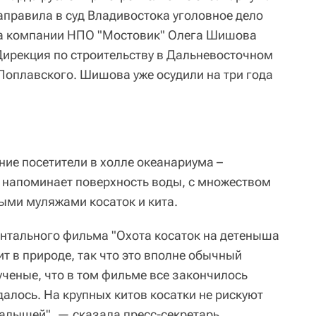
аправила в суд Владивостока уголовное дело
ра компании НПО "Мостовик" Олега Шишова
ирекция по строительству в Дальневосточном
Поплавского. Шишова уже осудили на три года
ние посетители в холле океанариума –
 напоминает поверхность воды, с множеством
ыми муляжами косаток и кита.
нтального фильма "Охота косаток на детеныша
ит в природе, так что это вполне обычный
ученые, что в том фильме все закончилось
удалось. На крупных китов косатки не рискуют
алышей", — сказала пресс-секретарь