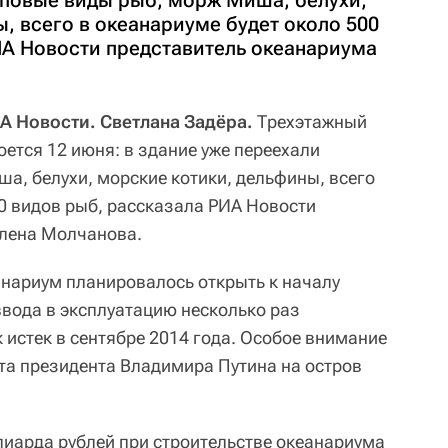
рповые виды рыб, морж Миша, белухи,
, всего в океанариуме будет около 500
ИА Новости представитель океанариума
 Новости. Светлана Задёра.
Трехэтажный
ется 12 июня: в здание уже переехали
а, белухи, морские котики, дельфины, всего
00 видов рыб, рассказала РИА Новости
Елена Молчанова.
нариум планировалось открыть к началу
ввода в эксплуатацию несколько раз
 истек в сентябре 2014 года. Особое внимание
ита президента Владимира Путина на остров
лиарда рублей при строительстве океанариума