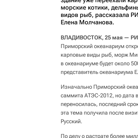
здание уже переехали ка
морские котики, дельфины
видов рыб, рассказала Р
Елена Молчанова.
ВЛАДИВОСТОК, 25 мая — РИА
Приморский океанариум откро
карповые виды рыб, морж Миш
в океанариуме будет около 5
представитель океанариума 
Изначально Приморский океа
саммита АТЭС-2012, но дата 
переносилась, последний срок
эта тема получила после виз
Русский.
По делу о растрате более мил