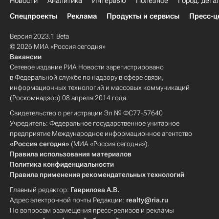
Новости
Аналитика
Интервью
Полезное
Город: дета
Спецпроекты
Реклама
Продукты и сервисы
Пресс-ц
Версия 2023.1 Beta
© 2026 МИА «Россия сегодня»
Вакансии
Сетевое издание РИА Новости зарегистрировано
в Федеральной службе по надзору в сфере связи,
информационных технологий и массовых коммуникаций
(Роскомнадзор) 08 апреля 2014 года.
Свидетельство о регистрации Эл № ФС77-57640
Учредитель: Федеральное государственное унитарное
предприятие Международное информационное агентство
«Россия сегодня»
(МИА «Россия сегодня»).
Правила использования материалов
Политика конфиденциальности
Правила применения рекомендательных технологий
Главный редактор:
Гаврилова А.В.
Адрес электронной почты Редакции:
realty@ria.ru
По вопросам размещения пресс-релизов и рекламы